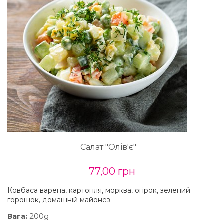
Салат "Олів'є"
77,00 грн
Ковбаса варена, картопля, морква, огірок, зелений
горошок, домашній майонез
200g
Вага: