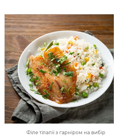
Філе тілапії з гарніром на вибір