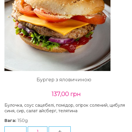
Бургер з яловичиною
137,00 грн
Булочка, соус сацебелі, помідор, огірок солений, цибуля
синя, сир, салат айсберг, телятина
150g
Вага:
-
+