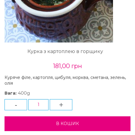
Курка з картоплею в горщику
181,00 грн
Куряче філе, картопля, цибуля, морква, сметана, зелень,
олія
400g
Вага:
-
+