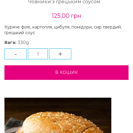
Човники з грецьким соусом
125,00 грн
Куряче філе, картопля, цибуля, помідори, сир твердий,
грецький соус
330g
Вага:
-
+