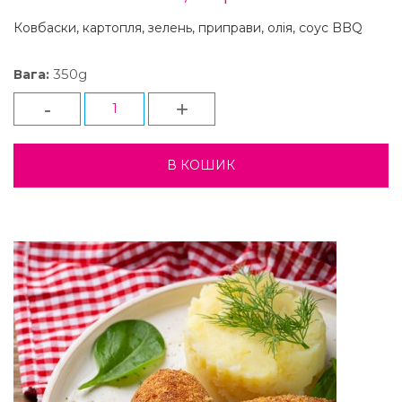
Ковбаски, картопля, зелень, приправи, олія, соус BBQ
350g
Вага:
-
+