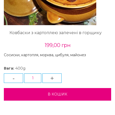
Ковбаски з картоплею запечені в горщику
199,00 грн
Сосиски, картопля, морква, цибуля, майонез
400g
Вага:
-
+