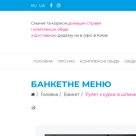
RU
UA
Смачні та корисні
домашні страви
і комплексні обіди
з доставкою
додому чи в офіс в Києві
ГОЛОВНА
ПРО НАС
КОМПЛЕКСНІ ОБІДИ
ОБІД
БАНКЕТНЕ МЕНЮ
Головна
Банкет
Рулет з курки зі шпин