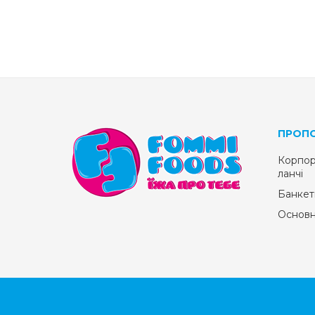
ПРОПО
Корпор
ланчі
Банкет
Основ