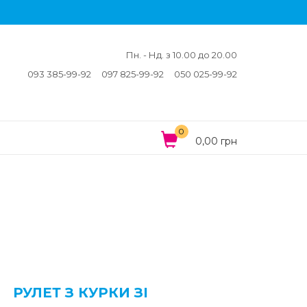
Пн. - Нд. з 10.00 до 20.00
093 385-99-92
097 825-99-92
050 025-99-92
0
0,00 грн
РУЛЕТ З КУРКИ ЗІ