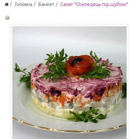
Головна
Банкет
Салат "Оселедець під шубою"