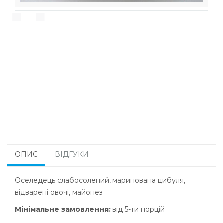
ОПИС
ВІДГУКИ
Оселедець слабосолений, маринована цибуля,
відварені овочі, майонез
Мінімальне замовлення:
від 5-ти порцій