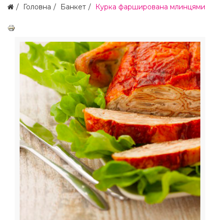
Головна
Банкет
Курка фарширована млинцями