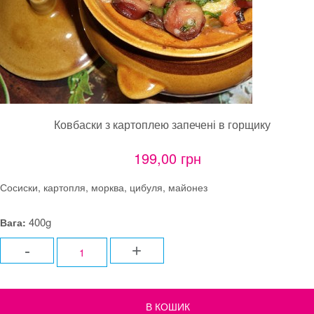
Ковбаски з картоплею запечені в горщику
199,00 грн
Сосиски, картопля, морква, цибуля, майонез
400g
Вага:
-
+