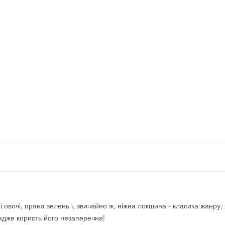
овочі, пряна зелень і, звичайно ж, ніжна локшина - класика жанру,
адже користь його незаперечна!